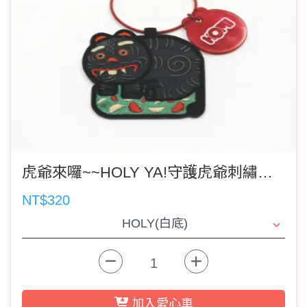
虎爺來囉~~HOLY YA!守護虎爺刺繡鑰匙圈(郵寄者記得選運費)
NT$320
加入愛心車