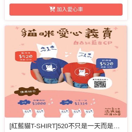
加入愛心車
[紅藍貓T-SHIRT]520不只是一天而是與貓咪貼身的天天(3件組)(請記得選運費)可搭配有機棉T或達洋