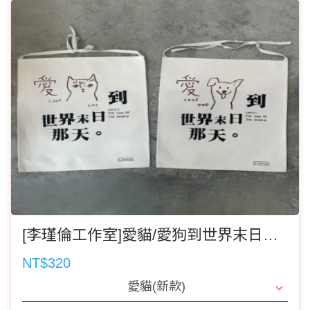
[李瑾倫工作室]愛貓/愛狗到世界末日那天 掛布(新款)(有二款可選)(記得選運費)
NT$320