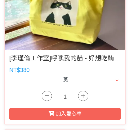
[李瑾倫工作室]呼喚我的貓 - 好想吃鮪魚 有底帆布袋(記得選運費)
NT$380
加入愛心車