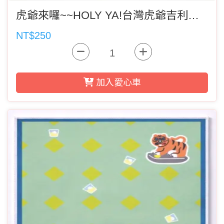
虎爺來囉~~HOLY YA!台灣虎爺吉利袋｜HOLY YA 復古茄芷袋(雙面圖案)(郵寄者記得選運費)
NT$250
加入愛心車