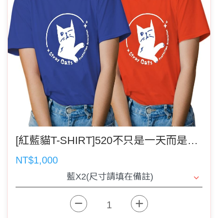
[紅藍貓T-SHIRT]520不只是一天而是與貓咪貼身的天天(2件組)(請記得選運費)可搭配有機棉T或達洋
NT$1,000