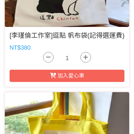
[李瑾倫工作室]逗點 帆布袋(記得選運費)
NT$380
加入愛心車