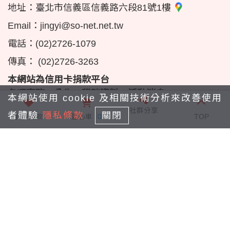
地址：
臺北市信義區信義路六段81號1樓
Email：
jingyi@so-net.net.tw
電話：
(02)2726-1079
傳真：
(02)2726-3263
本網站為信用卡捐款平台
各項事務、公告、貓咪資料、活動消息
本網站使用 cookie 及相關技術分析來改善使用
請至
www.mypet-club.com
查看
社群分享
者體驗
隱私條款
關閉
我要捐款
愛心車
0
TOP
版權宣告
隱私條款
瀏覽量：1,350,462
© Copyright 2023 Taipei Stray Cats Protection Association
Powered by Linkuswell Information Co.,Ltd.