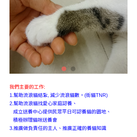
我們主要的工作:
1.幫助流浪貓結紮, 減少流浪貓數。(街貓TNR)
2.幫助流浪貓找愛心家庭認養、
​ 成立送養中心提供民眾平日可認養貓的園地、
​ 積極辦理貓咪送養會
​3.推廣做負責任的主人、推廣正確的養貓知識