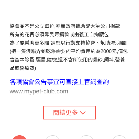
協會並不是公立單位,亦無政府補助或大筆公司捐款
所有的花費必須靠民眾捐款或由義工自掏腰包
為了能幫助更多貓,請您以行動支持協會、幫助流浪貓!!
(把一隻浪貓弄到乾淨需要的平均費用約為2000元,僅包
含基本除蚤,驅蟲,健檢,還不含所使用的貓砂,飼料,營養
品或醫療費)
各項協會公告事宜可直接上官網查詢
www.mypet-club.com
閱讀更多