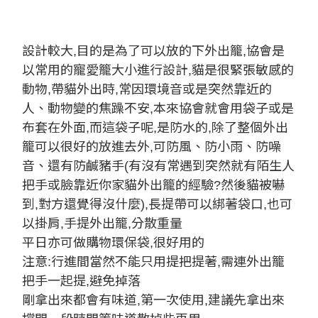
設計較大,目的是為了可以放的下外出籠,協會是
以常用的寵愛籠大小進行設計,貓是很緊張敏感的
動物,帶貓外出時,常因環境音或是突然靠近的
人、動物變的焦躁不安,本來協會就會用袋子或是
布套在外面,而這袋子呢,是防水的,除了整個外出
籠可以很好的放進去外,可防風、防小雨、防噪
音、還有防鹹豬手(有沒有常遇到突然就有陌生人
把手或臉靠近你家貓外出籠的經驗?然後貓被嚇
到,對方還覺得沒什麼),長提帶可以綁著袋口,也可
以掛肩,手提外出籠,分散重量
平日亦可做購物環保袋,很好用的
注意:行進間當然不能只用提把提著,需連外出籠
把手一起提,避免掉落
剛拿出來都會有味道,第一次使用,建議先拿出來