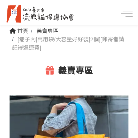
首頁
義賣專區
[巷子內]萬用袋/大容量好好裝[2個][郵寄者請
記得選運費]
義賣專區