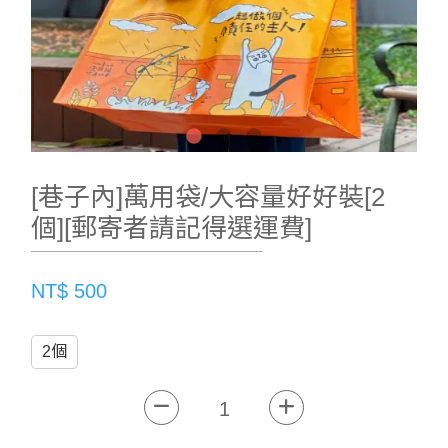
[巷子內]萬用袋/大容量好好裝[2
個][郵寄者請記得選運費]
NT$ 500
2個