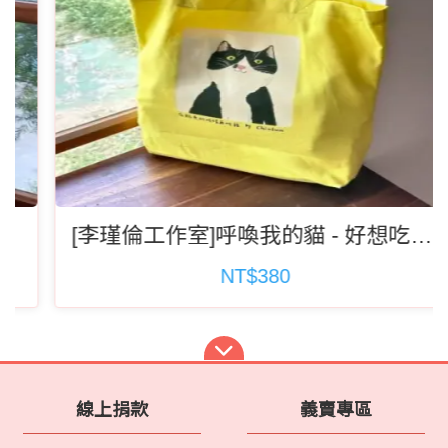
[李瑾倫工作室]呼喚我的貓 - 好想吃鮪魚 有底帆布袋(記得選運費)
NT$380
線上捐款
義賣專區