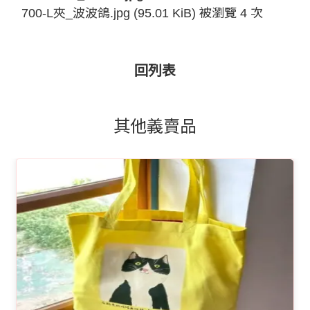
700-L夾_波波鴿.jpg (95.01 KiB) 被瀏覽 4 次
回列表
其他義賣品