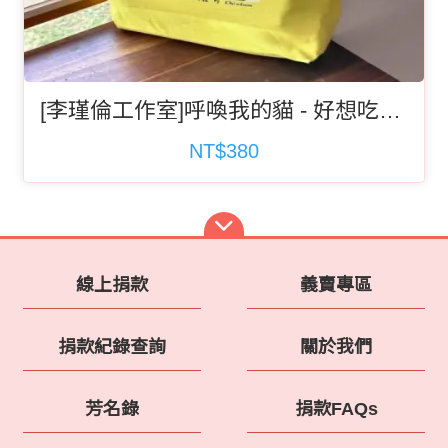
[李瑾倫工作室]呼喚我的貓 - 好想吃鮪魚 有底帆布袋(記得選運費)
NT$380
線上捐款
義賣專區
捐款紀錄查詢
關於我們
芳名錄
捐款FAQs