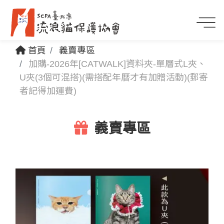
首頁
義賣專區
加購-2026年[CATWALK]資料夾-單層式L夾、
U夾(3個可混搭)(需搭配年曆才有加贈活動)(郵寄
者記得加運費)
義賣專區