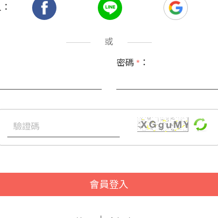
入：
或
密碼
*
：
會員登入