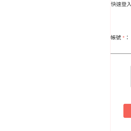
快速登
帳號
*
：